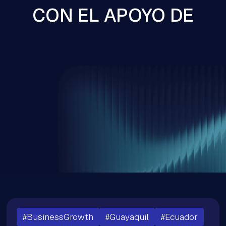
CON EL APOYO DE
#BusinessGrowth
#Guayaquil
#Ecuador