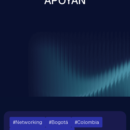
APOYAN
#Networking
#Bogotá
#Colombia