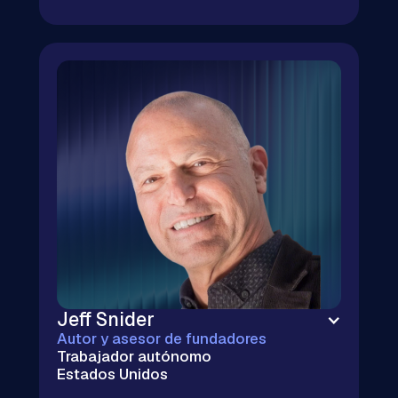
Nube empresarial sin los sobrecostos
de las grandes tecnológicas |
Kubernetes e infraestructura en la nube
| Más de 20 millones de dólares en
ahorro en la nube | Más de 100 procesos
de debida diligencia tecnológica en
fusiones y adquisiciones | Embajador de
CNCF y OSPO
Jeff Snider
Autor y asesor de fundadores
Trabajador autónomo
Estados Unidos