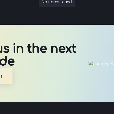
No items found.
us in the next
ode
st