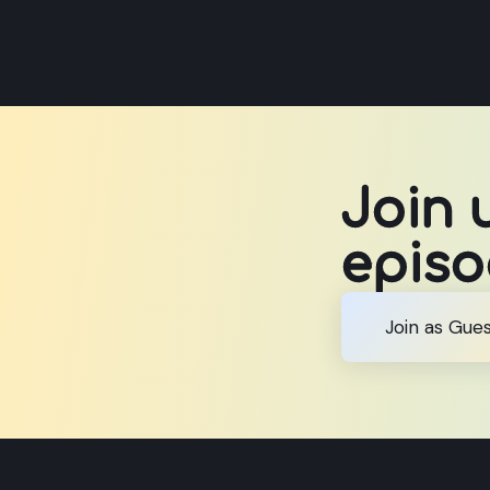
Join 
epis
Join as Gue