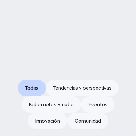
[Guía] Migración a la nube: el plan que
tu empresa necesita antes de mover
un solo dato
Todas
Tendencias y perspectivas
Kubernetes y nube
Eventos
Innovación
Comunidad