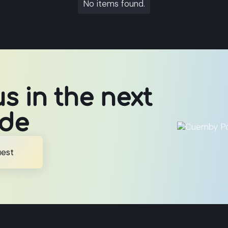
No items found.
us in the next
ode
uest