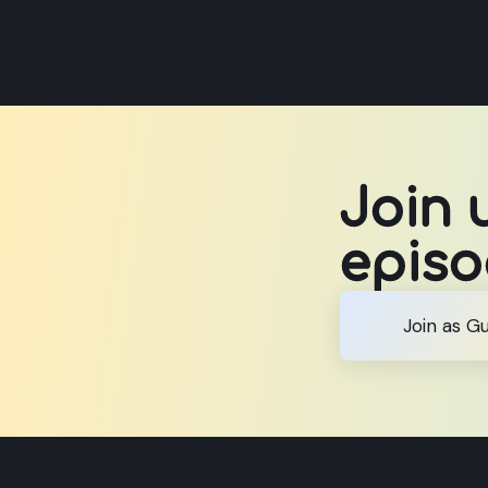
Join 
epis
Join as G