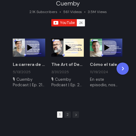
Cuemby
2.1K Subscribers
•
561 Videos
•
3.5M Views
La carrera de un desarrollador también se escribe fuera del teclado | Ep. 21
The Art of Designing Scalable and Resilient Systems in the Cloud Era | Ep. 20
Cómo el talento latinoamericano está cambiando el panorama de las startups | Cap.19
5/13/2025
3/31/2025
11/19/2024
🎙 Cuemby
🎙 Cuemby
En este
Podcast | Ep. 21
Podcast | Ep. 20
episodio, nos
acompaña
En este
In this episode,
Hernán
episodio,
Luca Mezzalira,
Farruggia, co-
conversamos
Principal
fundador y líder
con Alejandro
Serverless
en desarrollo de
1
2
Cuba Ruiz,
Specialist
negocios en
Principal Front-
Solutions
Kadre, quien nos
End Engineer,
Architect at
hablará sobre
escritor de
AWS, shares
cómo el talento
Free YouTube Video Gallery Widget