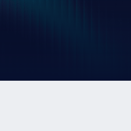
Explora ScaleUp Summit
Próximos eventos
Pilares de la red
erentes industrias. Pre
ida en la toma de dec