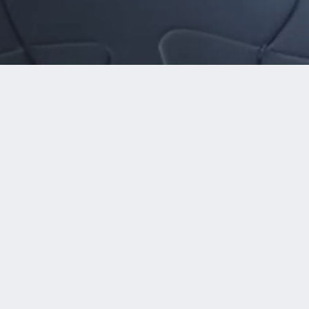
Roles del ecosistema
Socios
Socios de
tecnológicos
capital
Capacidades
Diligencia técnica,
modernas de nube,
evaluaciones de
código abierto,
cartera,