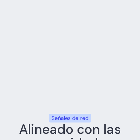
plataforma, seguridad
modernización post-
e IA integradas en los
inversión y apoyo a la
programas de los
creación de valor.
clientes.
Socios de
Socios
distribución
comunitarios
Relaciones de canal
Eventos, foros y
que ayudan a los
redes de liderazgo
clientes a acceder a
que conectan a
infraestructura,
fundadores,
servicios y
operadores,
capacidad de
inversores y
entrega.
constructores.
Señales de red
Alineado con las