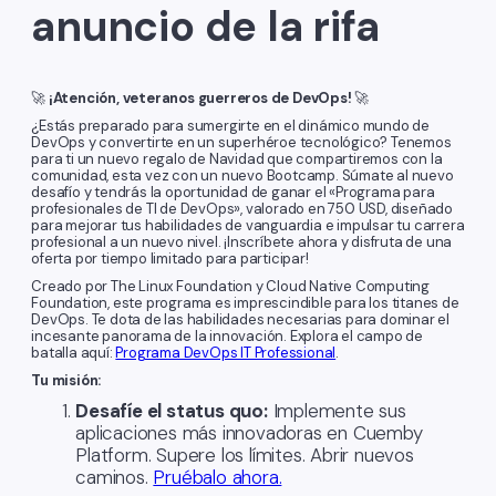
anuncio de la rifa
🚀
¡Atención, veteranos guerreros de DevOps!
🚀
¿Estás preparado para sumergirte en el dinámico mundo de
DevOps y convertirte en un superhéroe tecnológico? Tenemos
para ti un nuevo regalo de Navidad que compartiremos con la
comunidad, esta vez con un nuevo Bootcamp. Súmate al nuevo
desafío y tendrás la oportunidad de ganar el «Programa para
profesionales de TI de DevOps», valorado en 750 USD, diseñado
para mejorar tus habilidades de vanguardia e impulsar tu carrera
profesional a un nuevo nivel. ¡Inscríbete ahora y disfruta de una
oferta por tiempo limitado para participar!
Creado por The Linux Foundation y Cloud Native Computing
Foundation, este programa es imprescindible para los titanes de
DevOps. Te dota de las habilidades necesarias para dominar el
incesante panorama de la innovación. Explora el campo de
batalla aquí:
Programa DevOps IT Professional
.
Tu misión:
Desafíe el status quo:
Implemente sus
aplicaciones más innovadoras en Cuemby
Platform. Supere los límites. Abrir nuevos
caminos.
Pruébalo ahora.