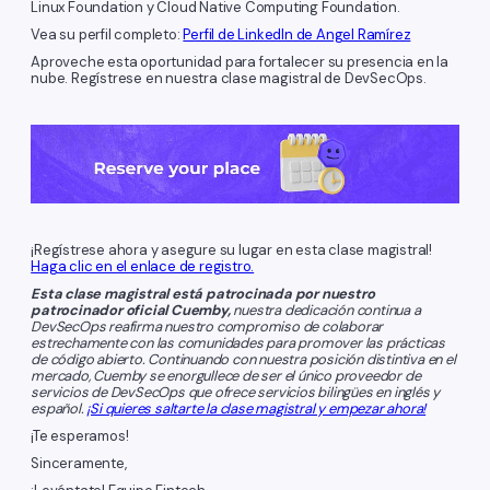
Linux Foundation y Cloud Native Computing Foundation.
Vea su perfil completo:
Perfil de LinkedIn de Angel Ramírez
Aproveche esta oportunidad para fortalecer su presencia en la
nube. Regístrese en nuestra clase magistral de DevSecOps.
¡Regístrese ahora y asegure su lugar en esta clase magistral!
Haga clic en el enlace de registro.
Esta clase magistral está patrocinada por nuestro
patrocinador oficial Cuemby,
nuestra dedicación continua a
DevSecOps reafirma nuestro compromiso de colaborar
estrechamente con las comunidades para promover las prácticas
de código abierto. Continuando con nuestra posición distintiva en el
mercado, Cuemby se enorgullece de ser el único proveedor de
servicios de DevSecOps que ofrece servicios bilingües en inglés y
español.
¡Si quieres saltarte la clase magistral y empezar ahora!
¡Te esperamos!
Sinceramente,