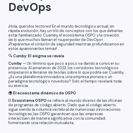
DevOps
¡Hola, queridos lectores! En el mundo tecnológico actual, en
rápida evolución, hay un trío de conceptos con los que deberías
estar familiarizado: Cuemby, el ecosistema OSPO y la creación
de lo que muchos llaman el «superpoder de DevOps».
¡Prepárense el cinturón de seguridad mientras profundizamos en
estos apasionantes temas!
🔍 Cumby: El enigma se revela
Cumby
— Un término que poco a poco va dando a conocer su
presencia. Al amanecer de 2022, los corredores tecnológicos
empezaron a llenarse de teorías sobre lo que podría ser Cuemby.
¿Es una plataforma innovadora, una empresa pionera o un
paradigma tecnológico novedoso? Solo el tiempo revelará toda
su esencia.
🌍 El ecosistema dinámico de OSPO
El
Ecosistema OSPO
se refiere al mundo diverso de las oficinas
de programas de código abierto. Dado que el código abierto
sigue siendo la columna vertebral de numerosas innovaciones
tecnológicas, las OSPO garantizan que las empresas
interactúen de manera significativa con la comunidad,
fomentando una relación mutualista.