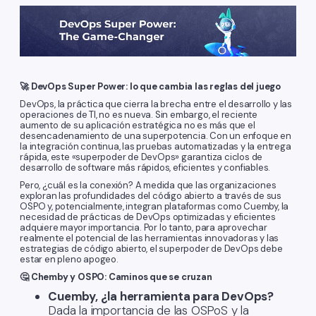
🚀 DevOps Super Power: lo que cambia las reglas del juego
DevOps, la práctica que cierra la brecha entre el desarrollo y las
operaciones de TI, no es nueva. Sin embargo, el reciente
aumento de su aplicación estratégica no es más que el
desencadenamiento de una superpotencia. Con un enfoque en
la integración continua, las pruebas automatizadas y la entrega
rápida, este «superpoder de DevOps» garantiza ciclos de
desarrollo de software más rápidos, eficientes y confiables.
Pero, ¿cuál es la conexión? A medida que las organizaciones
exploran las profundidades del código abierto a través de sus
OSPO y, potencialmente, integran plataformas como Cuemby, la
necesidad de prácticas de DevOps optimizadas y eficientes
adquiere mayor importancia. Por lo tanto, para aprovechar
realmente el potencial de las herramientas innovadoras y las
estrategias de código abierto, el superpoder de DevOps debe
estar en pleno apogeo.
🤔 Chemby y OSPO: Caminos que se cruzan
Cuemby, ¿la herramienta para DevOps?
Dada la importancia de las OSPoS y la