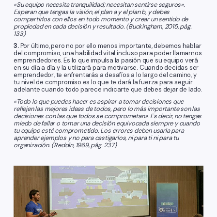
«Su equipo necesita tranquilidad; necesitan sentirse seguros».
Esperan que tengas la visión, el plan a y el plan b, y debes
compartirlos con ellos en todo momento y crear un sentido de
propiedad en cada decisión y resultado. (Buckingham, 2015, pág.
133)
3.
Por último, pero no por ello menos importante, debemos hablar
del compromiso, una habilidad vital incluso para poder llamarnos
emprendedores. Es lo que impulsa la pasión que su equipo verá
en su día a día y la utilizará para motivarse. Cuando decidas ser
emprendedor, te enfrentarás a desafíos a lo largo del camino, y
tu nivel de compromiso es lo que te dará la fuerza para seguir
adelante cuando todo parece indicarte que debes dejar de lado.
«Todo lo que puedes hacer es aspirar a tomar decisiones que
reflejen las mejores ideas de todos, pero lo más importante son las
decisiones con las que todos se comprometan». Es decir, no tengas
miedo de fallar o tomar una decisión equivocada siempre y cuando
tu equipo esté comprometido. Los errores deben usarla para
aprender ejemplos y no para castigarlos, ni para ti ni para tu
organización. (Reddin, 1969, pág. 237)