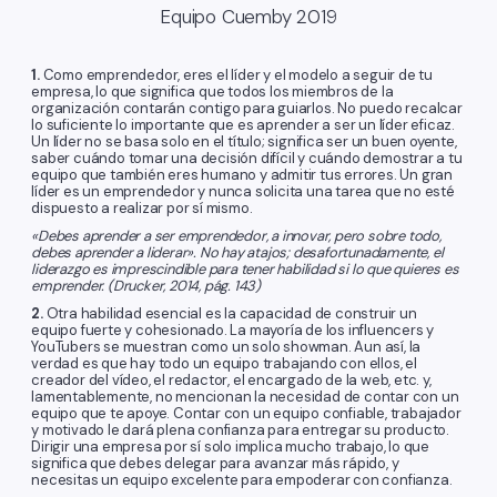
Equipo Cuemby 2019
1.
Como emprendedor, eres el líder y el modelo a seguir de tu
empresa, lo que significa que todos los miembros de la
organización contarán contigo para guiarlos. No puedo recalcar
lo suficiente lo importante que es aprender a ser un líder eficaz.
Un líder no se basa solo en el título; significa ser un buen oyente,
saber cuándo tomar una decisión difícil y cuándo demostrar a tu
equipo que también eres humano y admitir tus errores. Un gran
líder es un emprendedor y nunca solicita una tarea que no esté
dispuesto a realizar por sí mismo.
«Debes aprender a ser emprendedor, a innovar, pero sobre todo,
debes aprender a liderar». No hay atajos; desafortunadamente, el
liderazgo es imprescindible para tener habilidad si lo que quieres es
emprender. (Drucker, 2014, pág. 143)
2.
Otra habilidad esencial es la capacidad de construir un
equipo fuerte y cohesionado. La mayoría de los influencers y
YouTubers se muestran como un solo showman. Aun así, la
verdad es que hay todo un equipo trabajando con ellos, el
creador del vídeo, el redactor, el encargado de la web, etc. y,
lamentablemente, no mencionan la necesidad de contar con un
equipo que te apoye. Contar con un equipo confiable, trabajador
y motivado le dará plena confianza para entregar su producto.
Dirigir una empresa por sí solo implica mucho trabajo, lo que
significa que debes delegar para avanzar más rápido, y
necesitas un equipo excelente para empoderar con confianza.