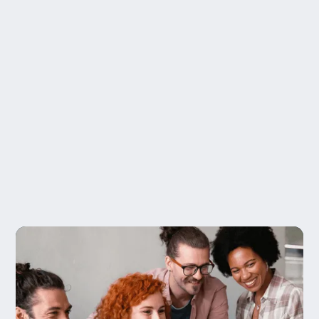
2
Revisa Tu Solución Personalizada
Obtén un plan personalizado para tu empresa
3
Comienza Tu Transformación
Acceso prioritario a las regiones elegidas