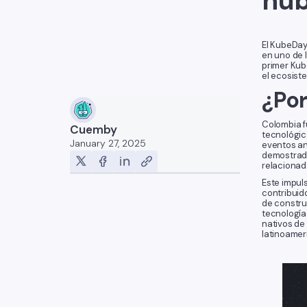
nu
El KubeDay 
en uno de 
primer Kub
el ecosist
¿Po
Colombia f
Cuemby
tecnológic
January 27, 2025
eventos an
demostrado 
relacionad
Este impul
contribuid
de constru
tecnología 
nativos de
latinoamer