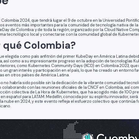
be
Colombia 2024, que tendrá lugar el 9 de octubre en la Universidad Pontifici
los eventos más importantes para la comunidad de tecnología nativa de la 
eDay de Colombia y de toda la región, organizado por la Cloud Native Co
ema tecnológico local y conectarse con la comunidad global de Kubernete
r qué Colombia?
ue elegida como país anfitrión del primer KubeDay en América Latina debi
a, así como a su impresionante progreso en la adopción de tecnologías Kub
teriores, como Kubernetes Community Days (KCD) en Colombia 2023, que 
un gran interés y participación en el país, lo que ha creado un entorno fav
as en otros países de América Latina.
so no habría sido posible sin la dedicación de la vibrante comunidad tecno
o colaborando con las reuniones oficiales de la CNCF en Colombia, así como
cción colectiva de La Hora de Kubernetes, que ha acogido más de 100 pr
en español para LATAM. Medellín, conocida por su espíritu innovador, será 
 la nube en 2024, y este evento refleja el esfuerzo colectivo que continúa
icano.