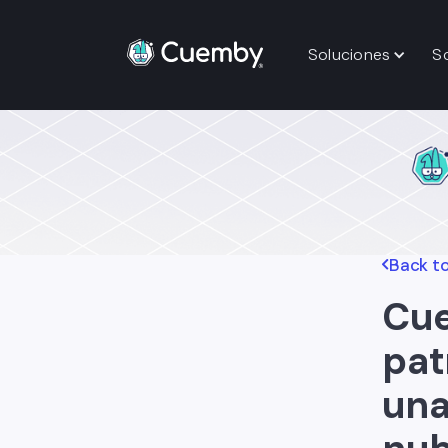
Soluciones
S
Back to
Cue
pat
una