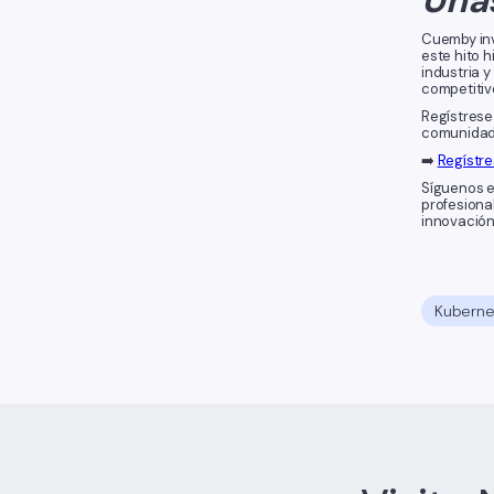
Cuemby inv
este hito 
industria 
competitiv
Regístrese
comunidad 
➡️
Regístre
Síguenos 
profesiona
innovación 
Kuberne