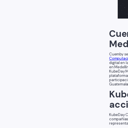
Cue
Med
Cuemby se
Computaci
digital en 
en Medellín
KubeDay Me
plataforma
participac
Guatemala,
Kub
acc
KubeDay C
compañías 
representa