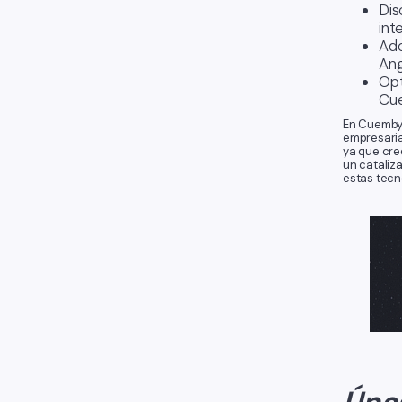
Dis
int
Ado
Ang
Opt
Cue
En Cuemby,
empresaria
ya que cre
un catali
estas tecn
Únas