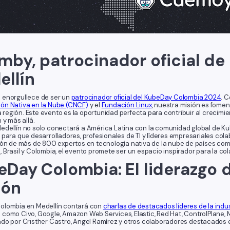
mby, patrocinador oficial d
ellín
 enorgullece de ser un
patrocinador oficial del KubeDay Colombia 2024
. 
ón Nativa en la Nube (CNCF)
y el
Fundación Linux
, nuestra misión es fomen
la región. Este evento es la oportunidad perfecta para contribuir al crecim
 y más allá.
dellín no solo conectará a América Latina con la comunidad global de Ku
 para que desarrolladores, profesionales de TI y líderes empresariales col
ión de más de 800 expertos en tecnología nativa de la nube de países como
 Brasil y Colombia, el evento promete ser un espacio inspirador para la co
eDay Colombia: El liderazgo
ión
olombia en Medellín contará con
charlas de destacados líderes de la indus
como Civo, Google, Amazon Web Services, Elastic, Red Hat, ControlPlane,
do por Cristher Castro, Angel Ramírez y otros colaboradores destacados