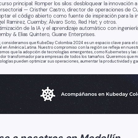
curso principal: Romper los silos: desbloquear la innovación 
ersectorial — Cristher Castro, director de operaciones de 
ptar el código abierto como fuente de inspiración para la in
el Ramirez, Cuemby; Álvaro Soto, Red Hat; y otros.
imización de la IA y el aprendizaje automático con ingenierí
mby & Elias Quintero, Guane Enterprises.
 consideramos que KubeDay Colombia 2024 es un espacio clave para el c
l en América Latina. Nuestro compromiso con la región se refleja en nuestr
emos que la adopción de tecnologías emergentes, como Kubernetes y las s
zador transformador para empresas de todos los tamaños. Queremos que
ologías pueden optimizar sus operaciones, aumentar la productividad y gar
e a nosotros en Medellín