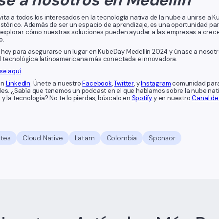
ita a todos los interesados en la tecnología nativa de la nube a unirse a
histórico. Además de ser un espacio de aprendizaje, es una oportunidad par
y explorar cómo nuestras soluciones pueden ayudar a las empresas a crece
o.
 hoy para asegurarse un lugar en KubeDay Medellín 2024 y únase a nosotr
tecnológica latinoamericana más conectada e innovadora.
se aquí
en
LinkedIn
. Únete a nuestro
Facebook
,
Twitter
, y
Instagram
comunidad para 
les. ¿Sabía que tenemos un podcast en el que hablamos sobre la nube nativa
y la tecnología? No te lo pierdas, búscalo en
Spotify
y en nuestro
Canal de
tes
Cloud Native
Latam
Colombia
Sponsor