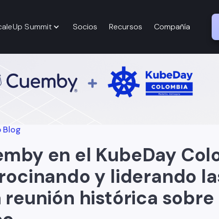
caleUp Summit
Socios
Recursos
Compañía
 Blog
mby en el KubeDay Col
rocinando y liderando la
 reunión histórica sobre 