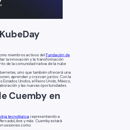
e KubeDay
Como miembros activos del
Fundación de
tar la innovación y la transformación
iento de la comunidad nativa de la nube
bernetes, sino que también ofrecerá una
aboren, aprendan y crezcan juntos. Con la
 Estados Unidos, el Reino Unido, México,
laboración y las nuevas oportunidades.
 de Cuemby en
tria tecnológica,
representando a
 MercadoLibre y más. Cuemby estará
 en sesiones como: