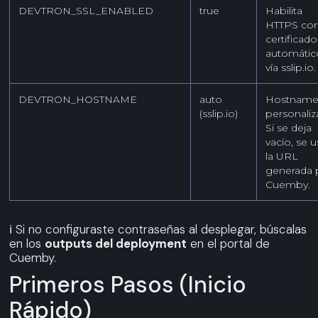
DEVTRON_SSL_ENABLED
true
Habilita
HTTPS co
certificado
automátic
vía sslip.io.
DEVTRON_HOSTNAME
auto
Hostnam
(sslip.io)
personaliz
Si se deja
vacío, se 
la URL
generada 
Cuemby.
ℹ️ Si no configuraste contraseñas al desplegar, búscalas
en los
outputs del deployment
en el portal de
Cuemby.
Primeros Pasos (inicio
Rápido)