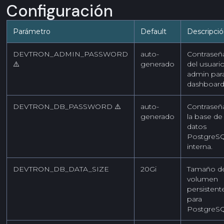
Configuración
Parámetro
Default
Descripci
DEVTRON_ADMIN_PASSWORD
auto-
Contraseñ
⚠️
generado
del usuari
admin para
dashboard
DEVTRON_DB_PASSWORD ⚠️
auto-
Contraseñ
generado
la base de
datos
PostgreS
interna.
DEVTRON_DB_DATA_SIZE
20Gi
Tamaño d
volumen
persistent
para
PostgreS