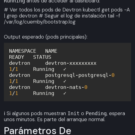
antes de acceder al dashboard:
Running
# Ver todos los pods de Devtron kubectl get pods -A
| grep devtron # Seguir el log de instalación tail -f
/var/log/cuemby/bootstrap.log
Output esperado (pods principales):
NAMESPACE   NAME                                  
devtron     devtron-xxxxxxxxx 
1
/
1
devtron     postgresql-postgresql-
0
1
/
1
devtron     devtron-nats-
0
1
/
1
ℹ️ Si algunos pods muestran
o
, espera
Init
Pending
unos minutos. Es parte del arranque normal.
Parámetros De