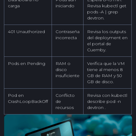
carga
iniciando
Revisa kubectl get
pods -A | grep
devtron.
401 Unauthorized
Contraseña
Revisa los outputs
incorrecta
del deployment en
el portal de
Cuemby.
Pods en Pending
RAM o
Verifica que la VM
disco
tiene al menos 8
insuficiente
GB de RAM y 50
GB de disco.
Pod en
Conflicto
Revisa con kubectl
CrashLoopBackOff
de
describe pod -n
recursos
devtron
.