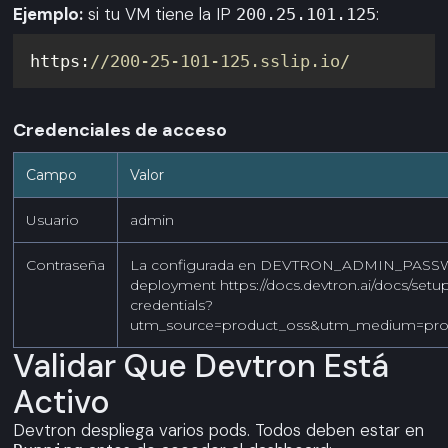
Ejemplo:
si tu VM tiene la IP
:
200.25.101.125
https:
//200-25-101-125.sslip.io/
Credenciales de acceso
Campo
Valor
Usuario
admin
Contraseña
La configurada en DEVTRON_ADMIN_PASSWOR
deployment https://docs.devtron.ai/docs/setup
credentials?
utm_source=product_oss&utm_medium=pro
Validar Que Devtron Está
Activo
Devtron despliega varios pods. Todos deben estar en