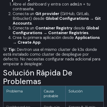
Abre el dashboard y entra con
+ tu
admin
contraseña.
Conecta un
Git provider
(GitHub, GitLab,
Bitbucket) desde
Global Configurations → Git
Accounts
.
Conecta un
Container Registry
desde
Global
Configurations → Container Registries
.
Crea tu primera aplicación desde
Applications
→ Create App
.
💡
Tip:
Devtron usa el mismo cluster de k3s donde
está instalado como cluster de despliegue por
defecto. No necesitas configurar nada adicional para
empezar a desplegar.
Solución Rápida De
Problemas
Problema
Causa
Solución
probable
Dashboard no
Pods aún
Espera 8–15 min.