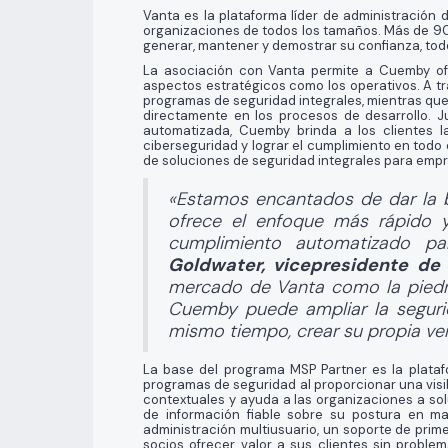
Vanta es la plataforma líder de administración 
organizaciones de todos los tamaños. Más de 9000
generar, mantener y demostrar su confianza, todo
La asociación con Vanta permite a Cuemby ofr
aspectos estratégicos como los operativos. A tr
programas de seguridad integrales, mientras qu
directamente en los procesos de desarrollo. J
automatizada, Cuemby brinda a los clientes 
ciberseguridad y lograr el cumplimiento en todo
de soluciones de seguridad integrales para emp
«Estamos encantados de dar la 
ofrece el enfoque más rápido y 
cumplimiento automatizado pa
Goldwater, vicepresidente de
mercado de Vanta como la piedra
Cuemby puede ampliar la segurid
mismo tiempo, crear su propia ven
La base del programa MSP Partner es la platafo
programas de seguridad al proporcionar una visi
contextuales y ayuda a las organizaciones a so
de información fiable sobre su postura en m
administración multiusuario, un soporte de primer
socios ofrecer valor a sus clientes sin proble