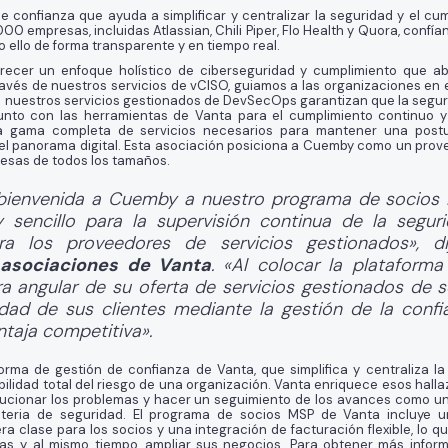
de confianza que ayuda a simplificar y centralizar la seguridad y el cu
 empresas, incluidas Atlassian, Chili Piper, Flo Health y Quora, confía
 ello de forma transparente y en tiempo real.
ecer un enfoque holístico de ciberseguridad y cumplimiento que ab
avés de nuestros servicios de vCISO, guiamos a las organizaciones en e
e nuestros servicios gestionados de DevSecOps garantizan que la segur
unto con las herramientas de Vanta para el cumplimiento continuo y 
la gama completa de servicios necesarios para mantener una postu
 el panorama digital. Esta asociación posiciona a Cuemby como un prov
resas de todos los tamaños.
bienvenida a Cuemby a nuestro programa de socios 
sencillo para la supervisión continua de la segur
ra los proveedores de servicios gestionados», 
 asociaciones de Vanta
. «Al colocar la plataforma 
 angular de su oferta de servicios gestionados de s
ad de sus clientes mediante la gestión de la confia
taja competitiva».
rma de gestión de confianza de Vanta, que simplifica y centraliza la
bilidad total del riesgo de una organización. Vanta enriquece esos hall
lucionar los problemas y hacer un seguimiento de los avances como u
ateria de seguridad. El programa de socios MSP de Vanta incluye 
a clase para los socios y una integración de facturación flexible, lo q
mas y, al mismo tiempo, ampliar sus negocios. Para obtener más infor