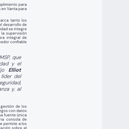
mplimiento para
n en Vanta para
arca tanto los
l desarrollo de
idad se integre
la supervisión
ra integral de
eedor confiable
MSP, que
idad y el
dijo
Elliot
líder del
eguridad,
nza y, al
 gestión de los
azgos con datos
na fuente única
una consola de
ue permite a los
mación sobre el